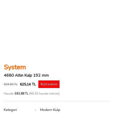
System
4680 Altın Kulp 192 mm
625,14 TL
694,60 TL
%10 indirim
Havale
593,88 TL
(%5,00 havale indirimi)
Kategori
Modern Kulp