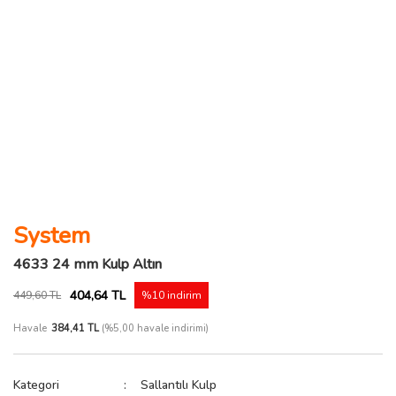
System
4633 24 mm Kulp Altın
404,64 TL
449,60 TL
%10 indirim
Havale
384,41 TL
(%5,00 havale indirimi)
Kategori
Sallantılı Kulp