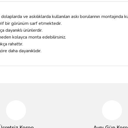
laplarda ve askılıklarda kullanılan askı borularının montajında kul
zarif bir görünüm sarf etmektedir.
ça dayanıklı ürünlerdir.
meden kolayca monta edebilirsiniz.
ça rahattır.
göre daha dayanıklıdır.
da yetersiz gördüğünüz noktaları öneri formunu kullanarak tarafımıza iletebilir
Bu ürüne ilk yorumu siz yapın!
Yorum Yaz