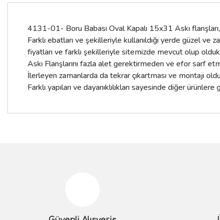
4131-01- Boru Babası Oval Kapalı 15x31 Askı flanşları, do
Farklı ebatları ve şekilleriyle kullanıldığı yerde güzel ve 
fiyatları ve farklı şekilleriyle sitemizde mevcut olup olduk
Askı Flanşlarını fazla alet gerektirmeden ve efor sarf et
İlerleyen zamanlarda da tekrar çıkartması ve montajı olduk
Farklı yapıları ve dayanıklılıkları sayesinde diğer ürünlere 
Bu ürünün fiyat bilgisi, resim, ürün açıklamalarında ve diğer konular
Görüş ve önerileriniz için teşekkür ederiz.
Ürün resmi kalitesiz, bozuk veya görüntülenemiyor.
Ürün açıklamasında eksik bilgiler bulunuyor.