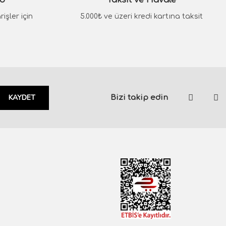
go
Taksit ve Havale
işler için
5.000₺ ve üzeri kredi kartına taksit
KAYDET
Bizi takip edin