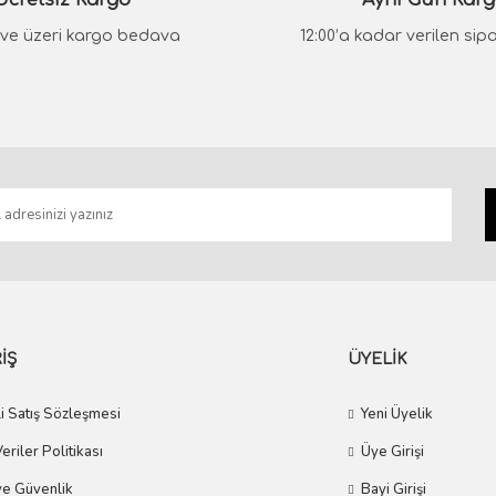
Ücretsiz Kargo
Aynı Gün Kar
₺ ve üzeri kargo bedava
12:00’a kadar verilen sipar
Gönder
İŞ
ÜYELİK
i Satış Sözleşmesi
Yeni Üyelik
Veriler Politikası
Üye Girişi
 ve Güvenlik
Bayi Girişi