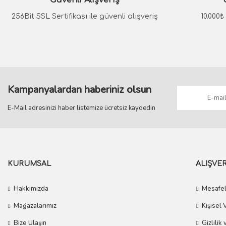
Güvenli Alışveriş
Ürün bilgilerinde hatalar bulunuyor.
Ürün fiyatı diğer sitelerden daha pahalı.
256Bit SSL Sertifikası ile güvenli alışveriş
10.000
Bu ürüne benzer farklı alternatifler olmalı.
Kampanyalardan haberiniz olsun
E-Mail adresinizi haber listemize ücretsiz kaydedin
KURUMSAL
ALIŞVER
Hakkımızda
Mesafel
Mağazalarımız
Kişisel 
Bize Ulaşın
Gizlilik