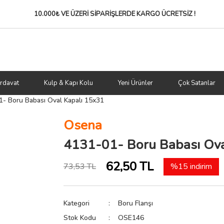
10.000₺ VE ÜZERİ SİPARİŞLERDE
KARGO ÜCRETSİZ !
rdavat
Kulp & Kapı Kolu
Yeni Ürünler
Çok Satanlar
- Boru Babası Oval Kapalı 15x31
Osena
4131-01- Boru Babası Ova
62,50 TL
73,53 TL
%15 indirim
Kategori
Boru Flanşı
Stok Kodu
OSE146