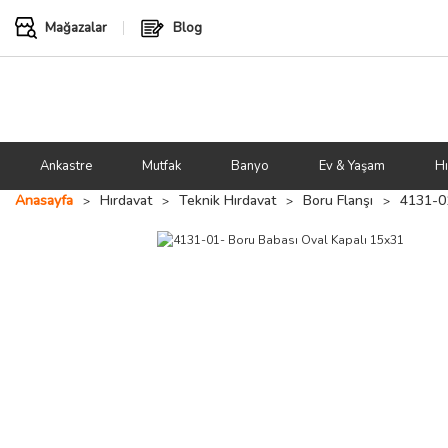
Mağazalar
Blog
Ankastre
Mutfak
Banyo
Ev & Yaşam
Hı
Anasayfa
Hırdavat
Teknik Hırdavat
Boru Flanşı
4131-01