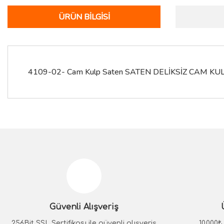
ÜRÜN BILGISI
4109-02- Cam Kulp Saten SATEN DELİKSİZ CAM K
Bu ürünün fiyat bilgisi, resim, ürün açıklamalarında ve diğer konular
Görüş ve önerileriniz için teşekkür ederiz.
Ürün resmi kalitesiz, bozuk veya görüntülenemiyor.
Ürün açıklamasında eksik bilgiler bulunuyor.
Güvenli Alışveriş
Ürün bilgilerinde hatalar bulunuyor.
Ürün fiyatı diğer sitelerden daha pahalı.
256Bit SSL Sertifikası ile güvenli alışveriş
10.000