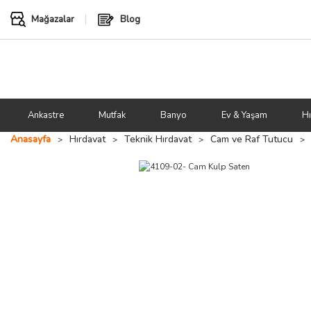
Mağazalar
Blog
Ankastre
Mutfak
Banyo
Ev & Yaşam
Hı
Anasayfa
Hırdavat
Teknik Hırdavat
Cam ve Raf Tutucu