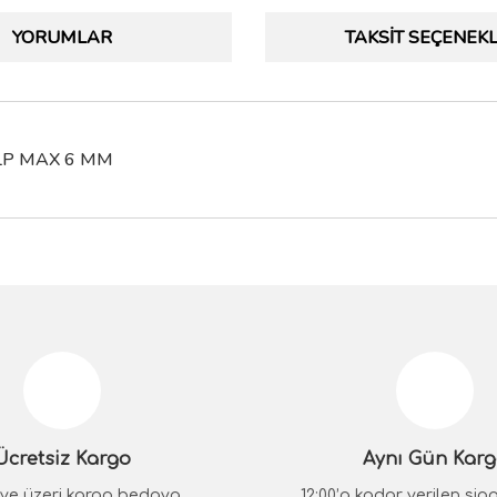
YORUMLAR
TAKSIT SEÇENEKL
ULP MAX 6 MM
da yetersiz gördüğünüz noktaları öneri formunu kullanarak tarafımıza iletebilir
Bu ürüne ilk yorumu siz yapın!
Yorum Yaz
Ücretsiz Kargo
Aynı Gün Kar
₺ ve üzeri kargo bedava
12:00’a kadar verilen sipar