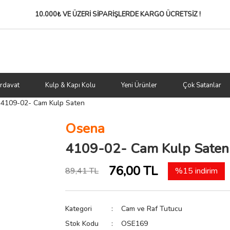
10.000₺ VE ÜZERİ SİPARİŞLERDE
KARGO ÜCRETSİZ !
rdavat
Kulp & Kapı Kolu
Yeni Ürünler
Çok Satanlar
4109-02- Cam Kulp Saten
Osena
4109-02- Cam Kulp Saten
76,00 TL
89,41 TL
%15 indirim
Kategori
Cam ve Raf Tutucu
Stok Kodu
OSE169