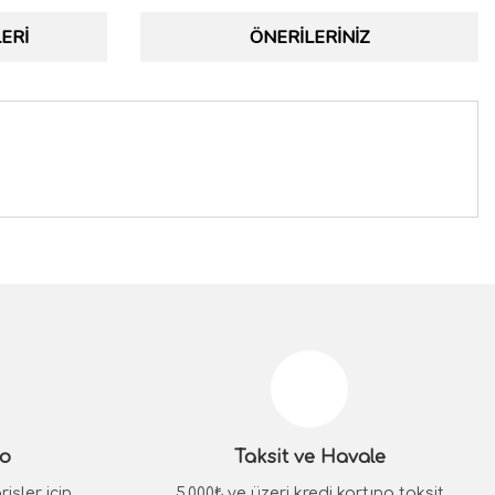
ERI
ÖNERILERINIZ
siniz.
go
Taksit ve Havale
işler için
5.000₺ ve üzeri kredi kartına taksit