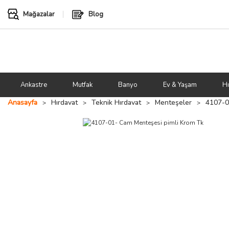
Mağazalar
Blog
Ankastre
Mutfak
Banyo
Ev & Yaşam
Hı
Anasayfa
Hırdavat
Teknik Hırdavat
Menteşeler
4107-0