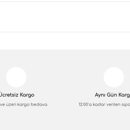
da yetersiz gördüğünüz noktaları öneri formunu kullanarak tarafımıza iletebilir
Bu ürüne ilk yorumu siz yapın!
Yorum Yaz
Ücretsiz Kargo
Aynı Gün Kar
₺ ve üzeri kargo bedava
12:00’a kadar verilen sipar