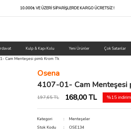
10.000₺ VE ÜZERİ SİPARİŞLERDE
KARGO ÜCRETSİZ !
rdavat
Kulp & Kapı Kolu
Yeni Ürünler
Çok Satanlar
1- Cam Menteşesi pimli Krom Tk
Osena
4107-01- Cam Menteşesi 
168,00 TL
197,65 TL
%15 indirim
Kategori
Menteşeler
Stok Kodu
OSE134