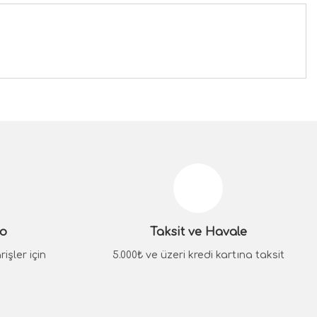
siniz.
go
Taksit ve Havale
işler için
5.000₺ ve üzeri kredi kartına taksit