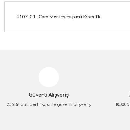
4107-01- Cam Menteşesi pimli Krom Tk
Bu ürünün fiyat bilgisi, resim, ürün açıklamalarında ve diğer konular
Görüş ve önerileriniz için teşekkür ederiz.
Ürün resmi kalitesiz, bozuk veya görüntülenemiyor.
Ürün açıklamasında eksik bilgiler bulunuyor.
Güvenli Alışveriş
Ürün bilgilerinde hatalar bulunuyor.
Ürün fiyatı diğer sitelerden daha pahalı.
256Bit SSL Sertifikası ile güvenli alışveriş
10.000
Bu ürüne benzer farklı alternatifler olmalı.