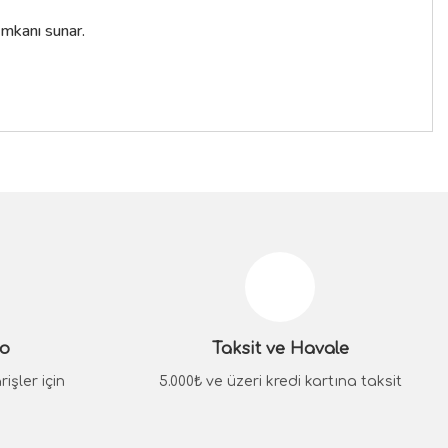
imkanı sunar.
siniz.
go
Taksit ve Havale
işler için
5.000₺ ve üzeri kredi kartına taksit