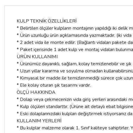
KULP TEKNİK ÖZELLİKLERİ
* Belirtilen ölçüler kulpların montajının yapıldığı iki deli
* Ürün uzunluğu ürün açıklamasında yazmaktadır. (iki vida
* 2 adet vida ile monte edilir. (Bağlantı vidaları pakete dah
* Paket içerisinde 1 adet kulp ve montaj vidaları bulunma
ÜRÜN KULLANIMI
* Ürünümüz dayanıklı, sağlam, kolay temizlenebilir ve şı
* Uzun yıllar kararma ve soyulma olmadan kullanabilirsiniz
* Kimyasal bir madde ile temizlenmediği sürece çok uzun yıl
* Ele kolay oturan şık tasarımı vardır.
ÖLÇÜ HAKKINDA
* Dolap veya çekmecenizin vida giriş yerileri arasındaki m
* Kulp ölçüleri standarttır. (Ürüne ait detaylı ebat bilgisin
* Eski dolaplarınızdaki kulpları değiştirmek istiyorsanız da
KULLANIM YERLERİ
* Bu kulplar malzeme olarak 1. Sınıf kaliteye sahiptirler. Y