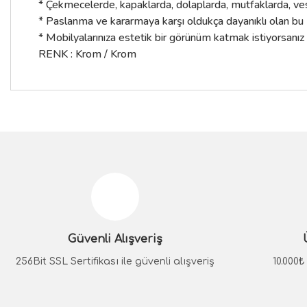
* Çekmecelerde, kapaklarda, dolaplarda, mutfaklarda, ves
* Paslanma ve kararmaya karşı oldukça dayanıklı olan bu mo
* Mobilyalarınıza estetik bir görünüm katmak istiyorsanız
RENK : Krom / Krom
Bu ürünün fiyat bilgisi, resim, ürün açıklamalarında ve diğer konular
Görüş ve önerileriniz için teşekkür ederiz.
Ürün resmi kalitesiz, bozuk veya görüntülenemiyor.
Ürün açıklamasında eksik bilgiler bulunuyor.
Güvenli Alışveriş
Ürün bilgilerinde hatalar bulunuyor.
Ürün fiyatı diğer sitelerden daha pahalı.
256Bit SSL Sertifikası ile güvenli alışveriş
10.000
Bu ürüne benzer farklı alternatifler olmalı.