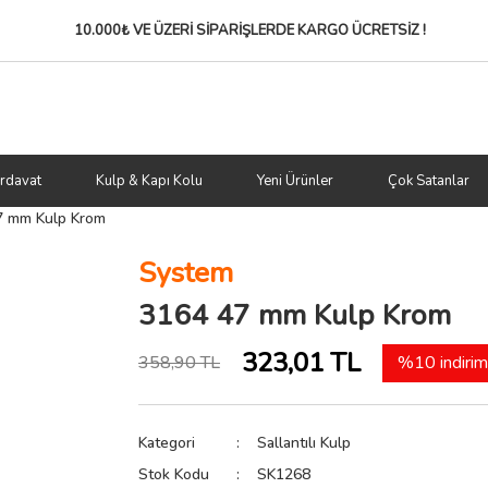
10.000₺ VE ÜZERİ SİPARİŞLERDE
KARGO ÜCRETSİZ !
rdavat
Kulp & Kapı Kolu
Yeni Ürünler
Çok Satanlar
7 mm Kulp Krom
System
3164 47 mm Kulp Krom
323,01 TL
358,90 TL
%10 indirim
Kategori
Sallantılı Kulp
Stok Kodu
SK1268