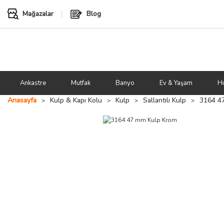
Mağazalar
Blog
Ankastre
Mutfak
Banyo
Ev & Yaşam
Hı
Anasayfa
Kulp & Kapı Kolu
Kulp
Sallantılı Kulp
3164 4