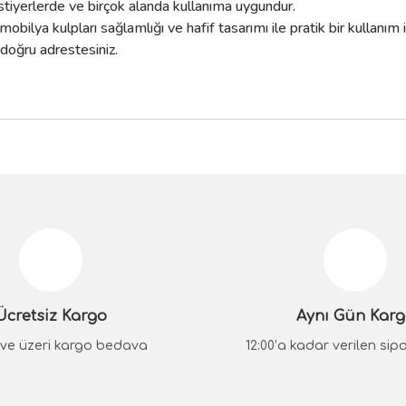
tiyerlerde ve birçok alanda kullanıma uygundur.
bilya kulpları sağlamlığı ve hafif tasarımı ile pratik bir kullanım 
 doğru adrestesiniz.
da yetersiz gördüğünüz noktaları öneri formunu kullanarak tarafımıza iletebilir
Bu ürüne ilk yorumu siz yapın!
Yorum Yaz
Ücretsiz Kargo
Aynı Gün Kar
₺ ve üzeri kargo bedava
12:00’a kadar verilen sipar