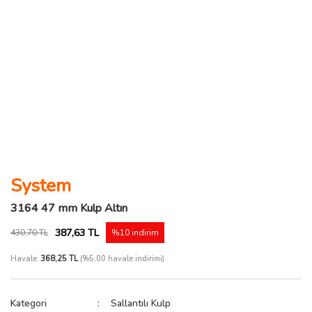
System
3164 47 mm Kulp Altın
387,63 TL
430,70 TL
%10 indirim
Havale
368,25 TL
(%5,00 havale indirimi)
Kategori
Sallantılı Kulp