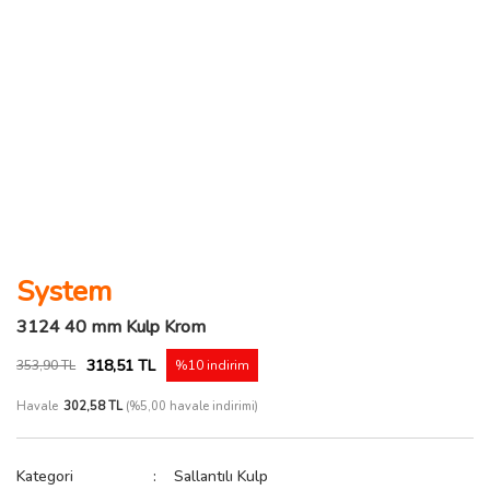
System
3124 40 mm Kulp Krom
318,51 TL
353,90 TL
%10 indirim
Havale
302,58 TL
(%5,00 havale indirimi)
Kategori
Sallantılı Kulp