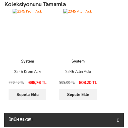
Koleksiyonunu Tamamla
System
System
2345 Krom Askı
2345 Altın Askı
698,76 TL
808,20 TL
776,40 TL
898,00 TL
Sepete Ekle
Sepete Ekle
ÜRÜN BILGISI