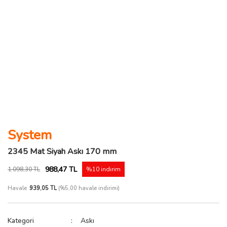
System
2345 Mat Siyah Askı 170 mm
988,47 TL
1.098,30 TL
%10 indirim
Havale
939,05 TL
(%5,00 havale indirimi)
Kategori
Askı