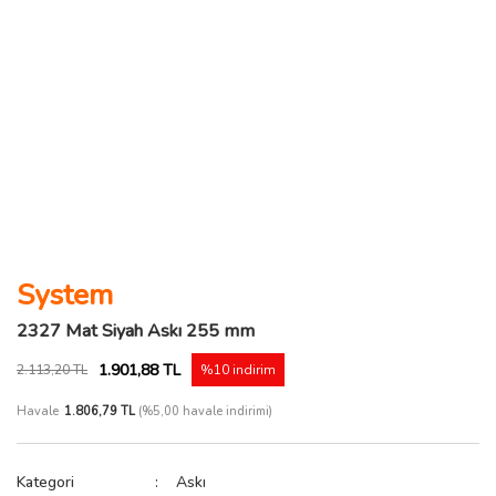
System
2327 Mat Siyah Askı 255 mm
1.901,88 TL
2.113,20 TL
%10 indirim
Havale
1.806,79 TL
(%5,00 havale indirimi)
Kategori
Askı