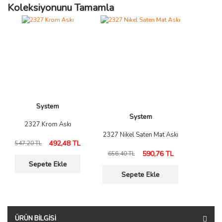
Koleksiyonunu Tamamla
System
System
2327 Krom Askı
2327 Nikel Saten Mat Askı
492,48 TL
547,20 TL
590,76 TL
656,40 TL
Sepete Ekle
Sepete Ekle
ÜRÜN BILGISI