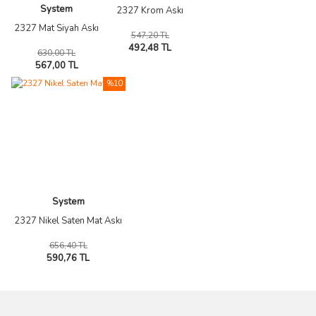
System
2327 Krom Askı
2327 Mat Siyah Askı
547,20 TL
492,48 TL
630,00 TL
567,00 TL
%10
System
2327 Nikel Saten Mat Askı
656,40 TL
590,76 TL