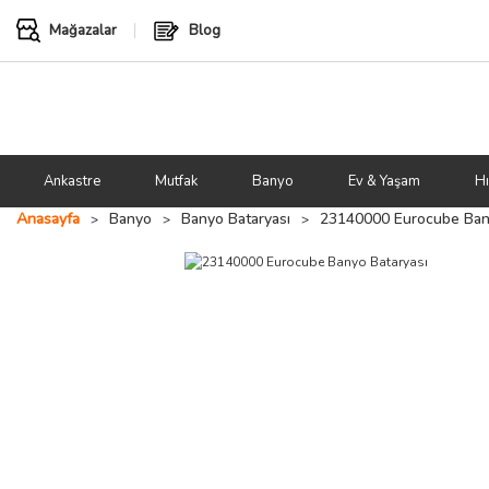
Mağazalar
Blog
Ankastre
Mutfak
Banyo
Ev & Yaşam
Hı
Anasayfa
Banyo
Banyo Bataryası
23140000 Eurocube Bany