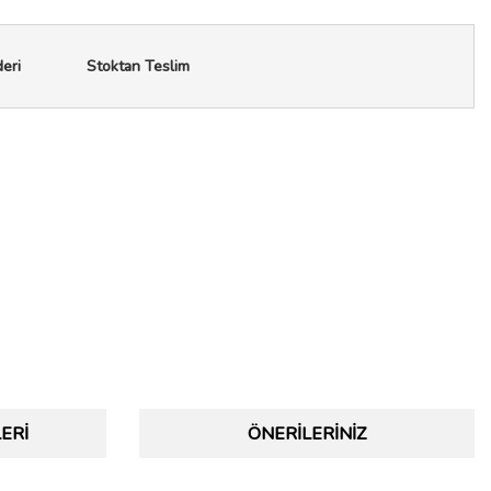
deri
Stoktan Teslim
ERI
ÖNERILERINIZ