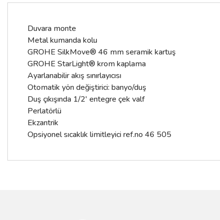
Duvara monte
Metal kumanda kolu
GROHE SilkMove® 46 mm seramik kartuş
GROHE StarLight® krom kaplama
Ayarlanabilir akış sınırlayıcısı
Otomatik yön değiştirici: banyo/duş
Duş çıkışında 1/2' entegre çek valf
Perlatörlü
Ekzantrik
Opsiyonel sıcaklık limitleyici ref.no 46 505
Bu ürünün fiyat bilgisi, resim, ürün açıklamalarında ve diğer konular
Görüş ve önerileriniz için teşekkür ederiz.