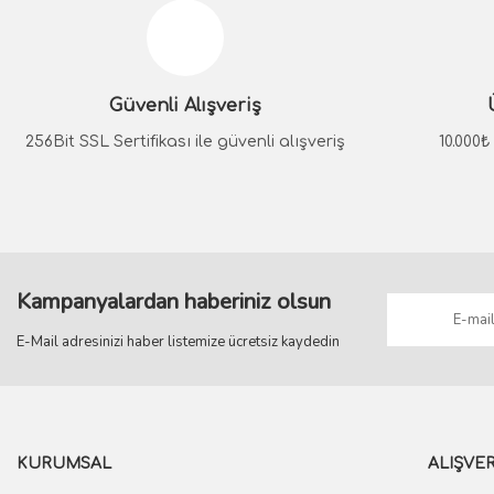
Ürün resmi kalitesiz, bozuk veya görüntülenemiyor.
Ürün açıklamasında eksik bilgiler bulunuyor.
Güvenli Alışveriş
Ürün bilgilerinde hatalar bulunuyor.
Ürün fiyatı diğer sitelerden daha pahalı.
256Bit SSL Sertifikası ile güvenli alışveriş
10.000
Bu ürüne benzer farklı alternatifler olmalı.
Kampanyalardan haberiniz olsun
E-Mail adresinizi haber listemize ücretsiz kaydedin
KURUMSAL
ALIŞVER