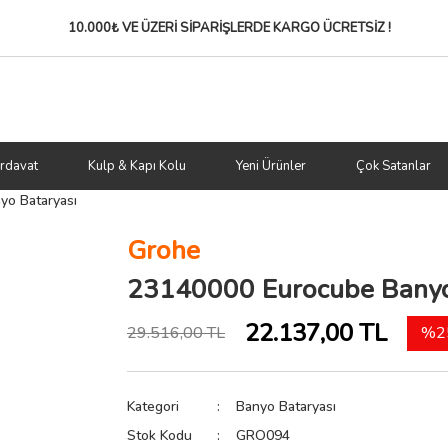
10.000₺ VE ÜZERİ SİPARİŞLERDE
KARGO ÜCRETSİZ !
rdavat
Kulp & Kapı Kolu
Yeni Ürünler
Çok Satanlar
o Bataryası
Grohe
23140000 Eurocube Banyo
22.137,00 TL
29.516,00 TL
%25
Kategori
Banyo Bataryası
Stok Kodu
GRO094