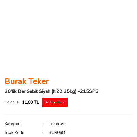
Burak Teker
20'lik Dar Sabit Siyah (h:22 25kg) -215SPS
11,00 TL
12,22 TL
%10 indirim
Kategori
Tekerler
Stok Kodu
BUR088