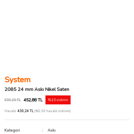
System
2085 24 mm Askı Nikel Saten
452,88 TL
503,20 TL
%10 indirim
Havale
430,24 TL
(%5,00 havale indirimi)
Kategori
Askı