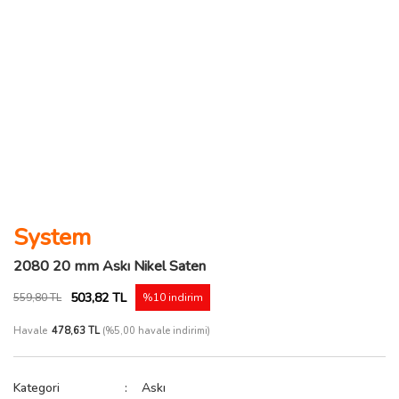
System
2080 20 mm Askı Nikel Saten
503,82 TL
559,80 TL
%10 indirim
Havale
478,63 TL
(%5,00 havale indirimi)
Kategori
Askı