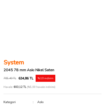
System
2045 78 mm Askı Nikel Saten
634,86 TL
705,40 TL
%10 indirim
Havale
603,12 TL
(%5,00 havale indirimi)
Kategori
Askı