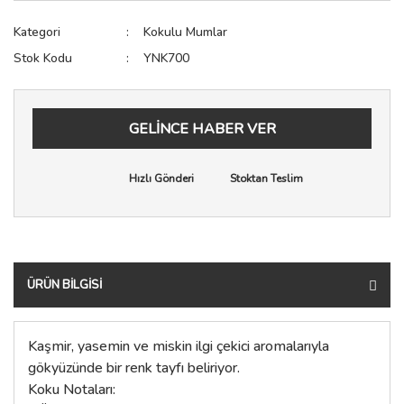
Sıkacak
Raf Pimi
Testere
Kategori
Kokulu Mumlar
Stok Kodu
YNK700
Spatula
Spot Işık
Zımba Tabancası
Terazi
Sürgü Kapak ve Kapı Sist
GELİNCE HABER VER
Yağdanlık & Sirkelik
Tekerler
Vida Çivi Somun
Hızlı Gönderi
Stoktan Teslim
Vida Kapağı
Zemin Koruyucu
Zımba Teli
ÜRÜN BILGISI
Kaşmir, yasemin ve miskin ilgi çekici aromalarıyla
gökyüzünde bir renk tayfı beliriyor.
Koku Notaları: