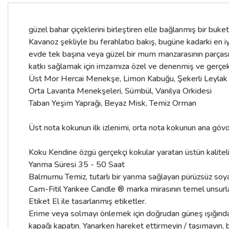
güzel bahar çiçeklerini birleştiren elle bağlanmış bir bu
Kavanoz şekliyle bu ferahlatıcı bakış, bugüne kadarki en iy
evde tek başına veya güzel bir mum manzarasının parçası ol
katkı sağlamak için imzamıza özel ve denenmiş ve gerçe
Üst Mor Hercai Menekşe, Limon Kabuğu, Şekerli Leylak
Orta Lavanta Menekşeleri, Sümbül, Vanilya Orkidesi
Taban Yeşim Yaprağı, Beyaz Misk, Temiz Orman
Üst nota kokunun ilk izlenimi, orta nota kokunun ana gövde
Koku Kendine özgü gerçekçi kokular yaratan üstün kalite
Yanma Süresi 35 - 50 Saat
Balmumu Temiz, tutarlı bir yanma sağlayan pürüzsüz soy
Cam-Fitil Yankee Candle ® marka mirasının temel unsurlar
Etiket El ile tasarlanmış etiketler.
Erime veya solmayı önlemek için doğrudan güneş ışığından
kapağı kapatın. Yanarken hareket ettirmeyin / taşımayın, b