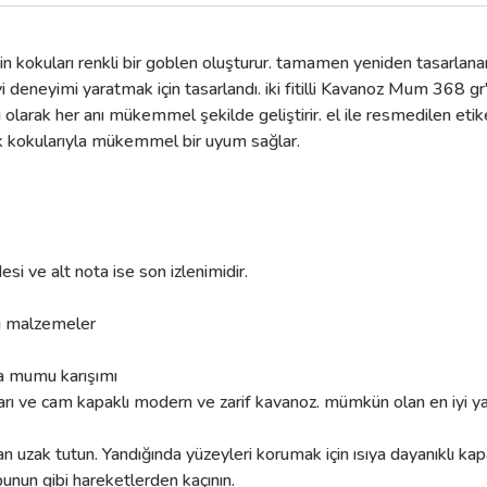
ketin kokuları renkli bir goblen oluşturur. tamamen yeniden tasarl
i deneyimi yaratmak için tasarlandı. iki fitilli Kavanoz Mum 368 gr'
arak her anı mükemmel şekilde geliştirir. el ile resmedilen etiket
k kokularıyla mükemmel bir uyum sağlar.
si ve alt nota ise son izlenimidir.
li malzemeler
a mumu karışımı
ı ve cam kapaklı modern ve zarif kavanoz. mümkün olan en iyi yanm
 uzak tutun. Yandığında yüzeyleri korumak için ısıya dayanıklı ka
unun gibi hareketlerden kaçının.