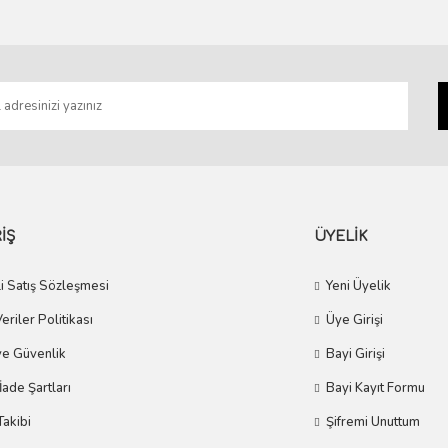
Gönder
İŞ
ÜYELİK
i Satış Sözleşmesi
Yeni Üyelik
Veriler Politikası
Üye Girişi
 ve Güvenlik
Bayi Girişi
 İade Şartları
Bayi Kayıt Formu
Takibi
Şifremi Unuttum