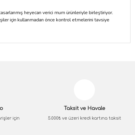
sarlanmış heyecan verici mum ürünleriyle birleştiriyor.
işiler için kullanmadan önce kontrol etmelerini tavsiye
siniz.
go
Taksit ve Havale
işler için
5.000₺ ve üzeri kredi kartına taksit