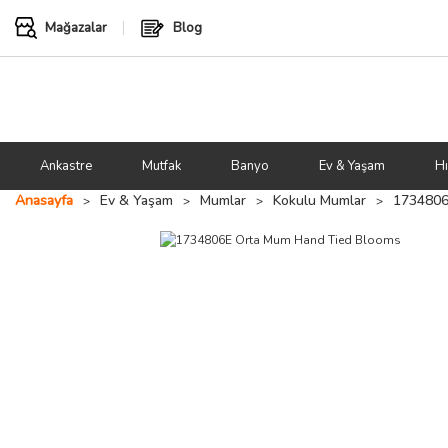
Mağazalar
Blog
Ankastre
Mutfak
Banyo
Ev & Yaşam
Hı
Anasayfa
Ev & Yaşam
Mumlar
Kokulu Mumlar
1734806