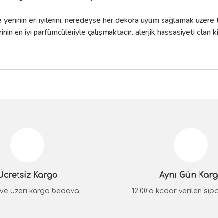
eninin en iyilerini, neredeyse her dekora uyum sağlamak üzere ta
in en iyi parfümcüleriyle çalışmaktadır. alerjik hassasiyeti olan k
da yetersiz gördüğünüz noktaları öneri formunu kullanarak tarafımıza iletebilir
Bu ürüne ilk yorumu siz yapın!
Yorum Yaz
Ücretsiz Kargo
Aynı Gün Kar
₺ ve üzeri kargo bedava
12:00’a kadar verilen sipar