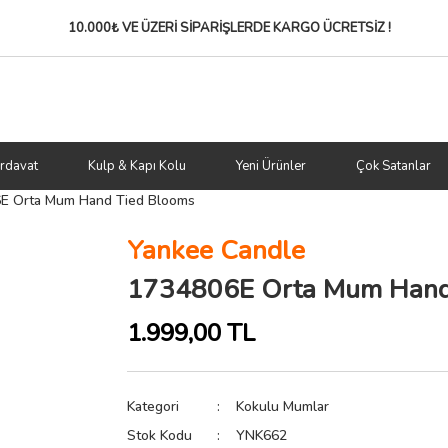
10.000₺ VE ÜZERİ SİPARİŞLERDE
KARGO ÜCRETSİZ !
rdavat
Kulp & Kapı Kolu
Yeni Ürünler
Çok Satanlar
E Orta Mum Hand Tied Blooms
Yankee Candle
1734806E Orta Mum Hand
1.999,00 TL
Kategori
Kokulu Mumlar
Stok Kodu
YNK662