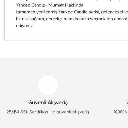
Yankee Candle · Mumlar Hakkında
tamamen yenilenmiş Yankee Candle serisi, geleneksel ve y
bir dizi sağlam, gerçekçi mum kokusu seçmek için endüstrin
ediyoruz.
Bu ürünün fiyat bilgisi, resim, ürün açıklamalarında ve diğer konular
Görüş ve önerileriniz için teşekkür ederiz.
Ürün resmi kalitesiz, bozuk veya görüntülenemiyor.
Ürün açıklamasında eksik bilgiler bulunuyor.
Güvenli Alışveriş
Ürün bilgilerinde hatalar bulunuyor.
Ürün fiyatı diğer sitelerden daha pahalı.
256Bit SSL Sertifikası ile güvenli alışveriş
10.000
Bu ürüne benzer farklı alternatifler olmalı.