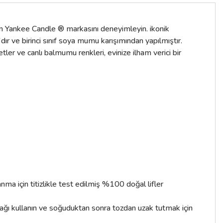
anan Yankee Candle ® markasını deneyimleyin. ikonik
dır ve birinci sınıf soya mumu karışımından yapılmıştır.
ler ve canlı balmumu renkleri, evinize ilham verici bir
a için titizlikle test edilmiş %100 doğal lifler
pağı kullanın ve soğuduktan sonra tozdan uzak tutmak için