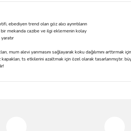
fi, ebediyen trend olan göz alıcı ayrıntıların
i bir mekanda cazibe ve ilgi eklemenin kolay
 yaratır
arı, mum alevi yanmasını sağlayarak koku dağılımını arttırmak için 
kapakları, ts etkilerini azaltmak için özel olarak tasarlanmıştır. 
ir!
da yetersiz gördüğünüz noktaları öneri formunu kullanarak tarafımıza iletebilir
Bu ürüne ilk yorumu siz yapın!