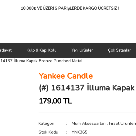
10.000₺ VE ÜZERİ SİPARİŞLERDE
KARGO ÜCRETSİZ !
rdavat
Kulp & Kapı Kolu
Yeni Ürünler
Çok Satanlar
614137 İlluma Kapak Bronze Punched Metal
Yankee Candle
(#) 1614137 İlluma Kapak
179,00 TL
Kategori
Mum Aksesuarları
,
Fırsat Ürünler
Stok Kodu
YNK365