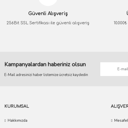
Ürün açıklamasında eksik bilgiler bulunuyor.
Güvenli Alışveriş
Ürün bilgilerinde hatalar bulunuyor.
Ürün fiyatı diğer sitelerden daha pahalı.
256Bit SSL Sertifikası ile güvenli alışveriş
10.000
Bu ürüne benzer farklı alternatifler olmalı.
Kampanyalardan haberiniz olsun
E-Mail adresinizi haber listemize ücretsiz kaydedin
KURUMSAL
ALIŞVER
Hakkımızda
Mesafel