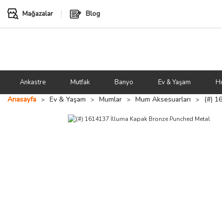
Mağazalar
Blog
Ankastre
Mutfak
Banyo
Ev & Yaşam
Hı
Anasayfa
Ev & Yaşam
Mumlar
Mum Aksesuarları
(#) 1