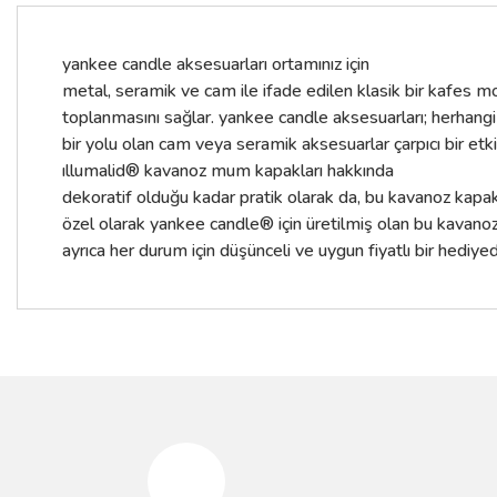
yankee candle aksesuarları ortamınız için
metal, seramik ve cam ile ifade edilen klasik bir kafes moti
toplanmasını sağlar. yankee candle aksesuarları; herhang
bir yolu olan cam veya seramik aksesuarlar çarpıcı bir etki
ıllumalid® kavanoz mum kapakları hakkında
dekoratif olduğu kadar pratik olarak da, bu kavanoz kapakl
özel olarak yankee candle® için üretilmiş olan bu kavanoz 
ayrıca her durum için düşünceli ve uygun fiyatlı bir hediyed
Bu ürünün fiyat bilgisi, resim, ürün açıklamalarında ve diğer konular
Görüş ve önerileriniz için teşekkür ederiz.
Ürün resmi kalitesiz, bozuk veya görüntülenemiyor.