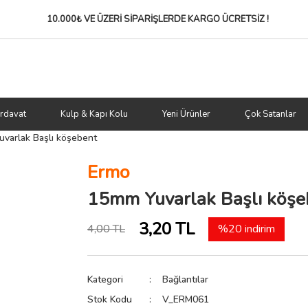
10.000₺ VE ÜZERİ SİPARİŞLERDE
KARGO ÜCRETSİZ !
rdavat
Kulp & Kapı Kolu
Yeni Ürünler
Çok Satanlar
varlak Başlı köşebent
Ermo
15mm Yuvarlak Başlı köşe
3,20 TL
4,00 TL
%20 indirim
Kategori
Bağlantılar
Stok Kodu
V_ERM061