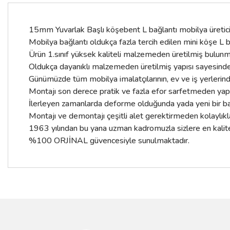
15mm Yuvarlak Başlı köşebent L bağlantı mobilya üreticiler
Mobilya bağlantı oldukça fazla tercih edilen mini köşe 
Ürün 1.sınıf yüksek kaliteli malzemeden üretilmiş bulunm
Oldukça dayanıklı malzemeden üretilmiş yapısı sayesinde m
Günümüzde tüm mobilya imalatçılarının, ev ve iş yerlerind
Montajı son derece pratik ve fazla efor sarfetmeden yap
İlerleyen zamanlarda deforme olduğunda yada yeni bir bağ
Montajı ve demontajı çeşitli alet gerektirmeden kolaylıkla 
1963 yılından bu yana uzman kadromuzla sizlere en kaliteli
%100 ORJİNAL güvencesiyle sunulmaktadır.
Bu ürünün fiyat bilgisi, resim, ürün açıklamalarında ve diğer konular
Görüş ve önerileriniz için teşekkür ederiz.