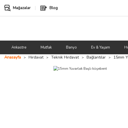
Mağazalar
Blog
Ankastre
Mutfak
Banyo
Ev & Yaşam
Hı
Anasayfa
Hırdavat
Teknik Hırdavat
Bağlantılar
15mm Yu