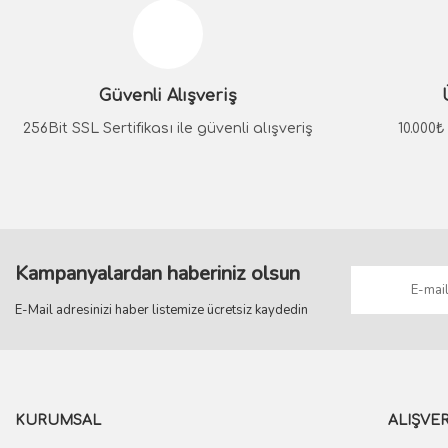
Ürün resmi kalitesiz, bozuk veya görüntülenemiyor.
Ürün açıklamasında eksik bilgiler bulunuyor.
Güvenli Alışveriş
Ürün bilgilerinde hatalar bulunuyor.
Ürün fiyatı diğer sitelerden daha pahalı.
256Bit SSL Sertifikası ile güvenli alışveriş
10.000
Bu ürüne benzer farklı alternatifler olmalı.
Kampanyalardan haberiniz olsun
E-Mail adresinizi haber listemize ücretsiz kaydedin
KURUMSAL
ALIŞVER