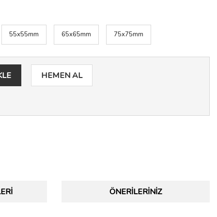
55x55mm
65x65mm
75x75mm
KLE
HEMEN AL
ERI
ÖNERILERINIZ