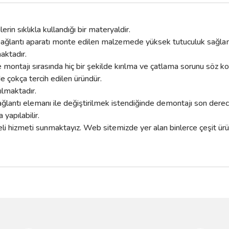
in sıklıkla kullandığı bir materyaldir.
L bağlantı aparatı monte edilen malzemede yüksek tutuculuk sağla
aktadır.
ontajı sırasında hiç bir şekilde kırılma ve çatlama sorunu söz ko
e çokça tercih edilen üründür.
ılmaktadır.
lantı elemanı ile değiştirilmek istendiğinde demontajı son derec
yapılabilir.
 hizmeti sunmaktayız. Web sitemizde yer alan binlerce çeşit ürün a
da yetersiz gördüğünüz noktaları öneri formunu kullanarak tarafımıza iletebilir
Bu ürüne ilk yorumu siz yapın!