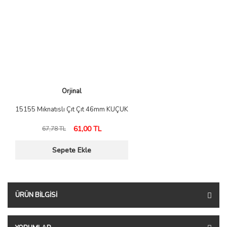
Orjinal
15155 Mıknatıslı Çıt Çıt 46mm KÜÇÜK
61,00 TL
67,78 TL
Sepete Ekle
ÜRÜN BILGISI