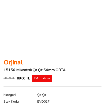
Orjinal
15156 Mıknatıslı Çıt Çıt 54mm ORTA
89,00 TL
98,89 TL
%10 indirim
Kategori
Çıt Çıt
Stok Kodu
EVD017