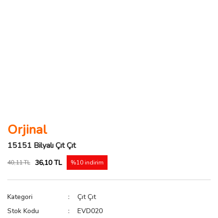
Orjinal
15151 Bilyalı Çıt Çıt
36,10 TL
40,11 TL
%10 indirim
Kategori
Çıt Çıt
Stok Kodu
EVD020