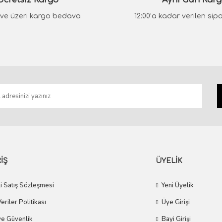
Ücretsiz Kargo
Aynı Gün Kar
₺ ve üzeri kargo bedava
12:00’a kadar verilen sipar
Gönder
İŞ
ÜYELİK
i Satış Sözleşmesi
Yeni Üyelik
Veriler Politikası
Üye Girişi
 ve Güvenlik
Bayi Girişi