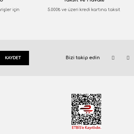
go
Taksit ve Havale
işler için
5.000₺ ve üzeri kredi kartına taksit
KAYDET
Bizi takip edin