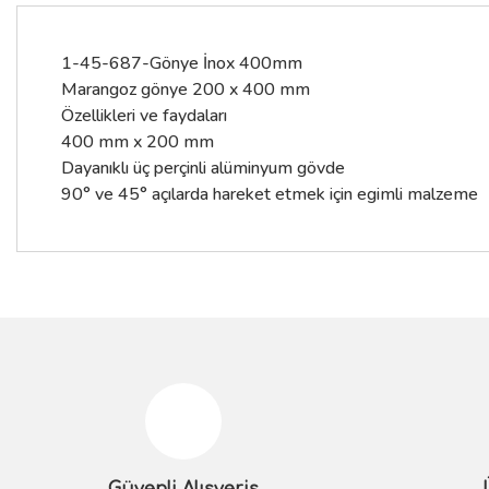
1-45-687-Gönye İnox 400mm
Marangoz gönye 200 x 400 mm
Özellikleri ve faydaları
400 mm x 200 mm
Dayanıklı üç perçinli alüminyum gövde
90° ve 45° açılarda hareket etmek için egimli malzeme
Bu ürünün fiyat bilgisi, resim, ürün açıklamalarında ve diğer konular
Görüş ve önerileriniz için teşekkür ederiz.
Ürün resmi kalitesiz, bozuk veya görüntülenemiyor.
Ürün açıklamasında eksik bilgiler bulunuyor.