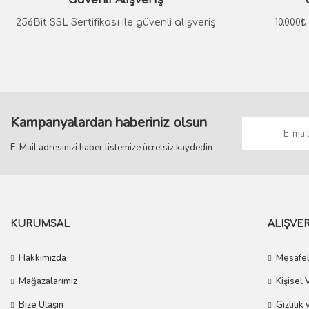
Güvenli Alışveriş
Ürün bilgilerinde hatalar bulunuyor.
Ürün fiyatı diğer sitelerden daha pahalı.
256Bit SSL Sertifikası ile güvenli alışveriş
10.000
Bu ürüne benzer farklı alternatifler olmalı.
Kampanyalardan haberiniz olsun
E-Mail adresinizi haber listemize ücretsiz kaydedin
KURUMSAL
ALIŞVER
Hakkımızda
Mesafel
Mağazalarımız
Kişisel 
Bize Ulaşın
Gizlilik