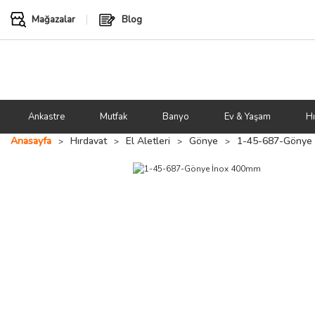
Mağazalar
Blog
Ankastre
Mutfak
Banyo
Ev & Yaşam
Hı
Anasayfa
Hırdavat
El Aletleri
Gönye
1-45-687-Gönye