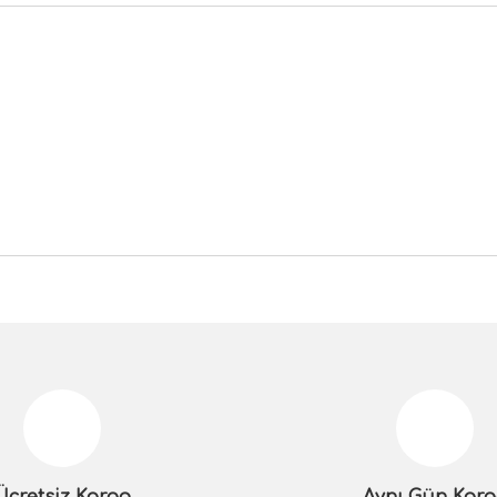
da yetersiz gördüğünüz noktaları öneri formunu kullanarak tarafımıza iletebilir
Bu ürüne ilk yorumu siz yapın!
Yorum Yaz