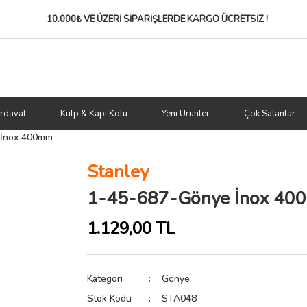
10.000₺ VE ÜZERİ SİPARİŞLERDE
KARGO ÜCRETSİZ !
rdavat
Kulp & Kapı Kolu
Yeni Ürünler
Çok Satanlar
 İnox 400mm
Stanley
1-45-687-Gönye İnox 40
1.129,00 TL
Kategori
Gönye
Stok Kodu
STA048