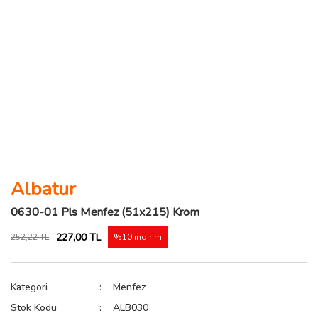
Albatur
0630-01 Pls Menfez (51x215) Krom
227,00 TL
252,22 TL
%10 indirim
Kategori
Menfez
Stok Kodu
ALB030