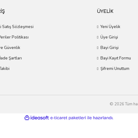
İŞ
ÜYELİK
i Satış Sözleşmesi
Yeni Üyelik
Veriler Politikası
Üye Girişi
 ve Güvenlik
Bayi Girişi
 İade Şartları
Bayi Kayıt Formu
Takibi
Şifremi Unuttum
© 2026 Tüm hakla
ile
ideasoft
e-
hazırlandı.
ticaret
paketleri