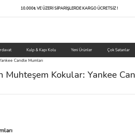
10.000₺ VE ÜZERİ SİPARİŞLERDE
KARGO ÜCRETSİZ !
rdavat
Kulp & Kapı Kolu
Yeni Ürünler
Çok Satanlar
 Yankee Candle Mumları
an Muhteşem Kokular: Yankee Ca
mları