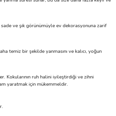
 yanma süresi sunar, bu da size daha fazla keyif ve
ı, sade ve şık görünümüyle ev dekorasyonuna zarif
ha temiz bir şekilde yanmasını ve kalıcı, yoğun
 Kokularının ruh halini iyileştirdiği ve zihni
ortam yaratmak için mükemmeldir.
r.