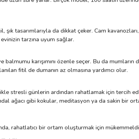
de uzun süre yanar. Birçok model, 100 saatin üzerinde
, şık tasarımlarıyla da dikkat çeker. Cam kavanozlar
 evinizin tarzına uyum sağlar.
e balmumu karışımını özenle seçer. Bu da mumların da
lanılan fitil de dumanın az olmasına yardımcı olur.
le stresli günlerin ardından rahatlamak için tercih eder.
sandal ağacı gibi kokular, meditasyon ya da sakin bir 
da, rahatlatıcı bir ortam oluşturmak için mükemmeldi