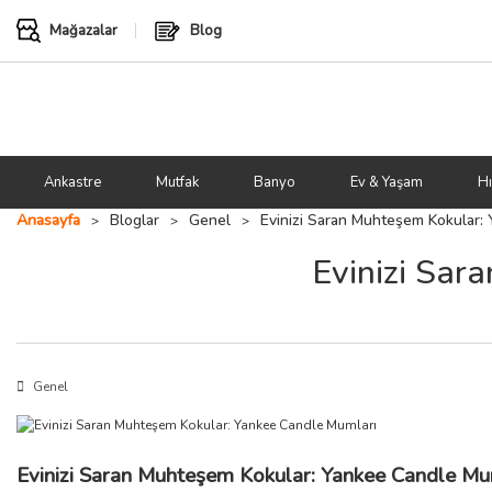
Mağazalar
Blog
Ankastre
Mutfak
Banyo
Ev & Yaşam
Hı
Anasayfa
Bloglar
Genel
Evinizi Saran Muhteşem Kokular:
Evinizi Sar
Genel
Evinizi Saran Muhteşem Kokular: Yankee Candle Mu