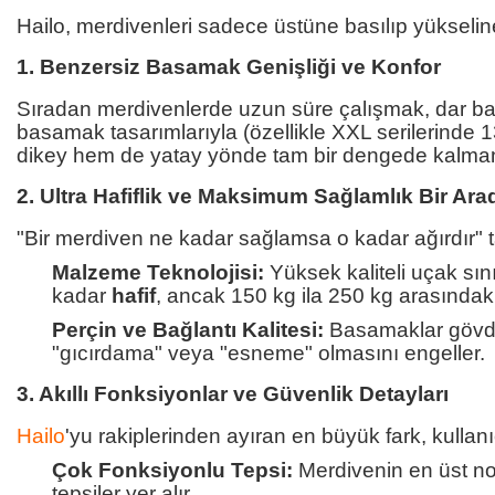
Hailo, merdivenleri sadece üstüne basılıp yükseline
1. Benzersiz Basamak Genişliği ve Konfor
Sıradan merdivenlerde uzun süre çalışmak, dar bas
basamak tasarımlarıyla (özellikle XXL serilerinde 
dikey hem de yatay yönde tam bir dengede kalmanı
2. Ultra Hafiflik ve Maksimum Sağlamlık Bir Ara
"Bir merdiven ne kadar sağlamsa o kadar ağırdır" t
Malzeme Teknolojisi:
Yüksek kaliteli uçak sın
kadar
hafif
, ancak 150 kg ila 250 kg arasında
Perçin ve Bağlantı Kalitesi:
Basamaklar gövdeye
"gıcırdama" veya "esneme" olmasını engeller.
3. Akıllı Fonksiyonlar ve Güvenlik Detayları
Hailo
'yu rakiplerinden ayıran en büyük fark, kullan
Çok Fonksiyonlu Tepsi:
Merdivenin en üst nok
tepsiler yer alır.