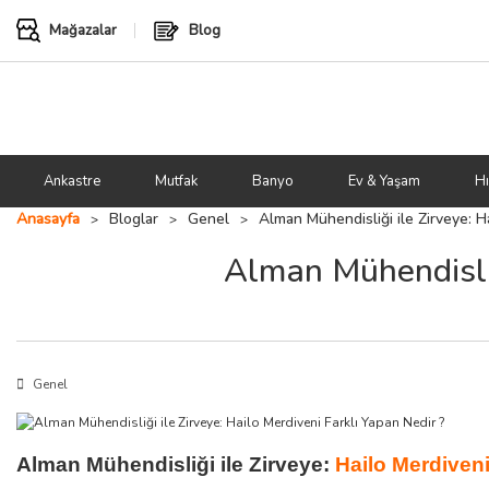
Mağazalar
Blog
Ankastre
Mutfak
Banyo
Ev & Yaşam
Hı
Anasayfa
Bloglar
Genel
Alman Mühendisliği ile Zirveye: H
Alman Mühendisliğ
Genel
Alman Mühendisliği ile Zirveye:
Hailo Merdiven