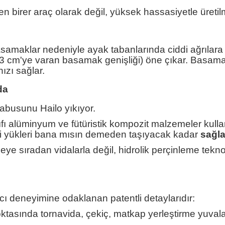
n birer araç olarak değil, yüksek hassasiyetle üretilm
amaklar nedeniyle ayak tabanlarında ciddi ağrılara 
13 cm'ye varan basamak genişliği) öne çıkar. Basamakl
zı sağlar.
da
abusunu Hailo yıkıyor.
ıfı alüminyum ve fütüristik kompozit malzemeler kulla
ki yükleri bana mısın demeden taşıyacak kadar
sağl
 sıradan vidalarla değil, hidrolik perçinleme teknoloj
ıcı deneyimine odaklanan patentli detaylarıdır:
tasında tornavida, çekiç, matkap yerleştirme yuvaları 