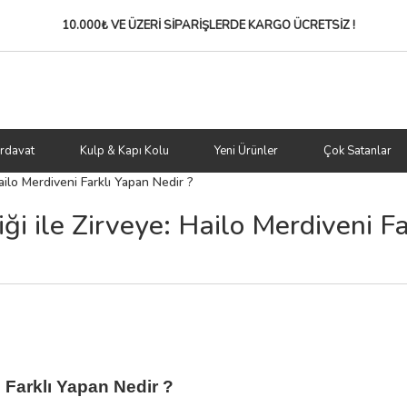
10.000₺ VE ÜZERİ SİPARİŞLERDE
KARGO ÜCRETSİZ !
rdavat
Kulp & Kapı Kolu
Yeni Ürünler
Çok Satanlar
ailo Merdiveni Farklı Yapan Nedir ?
i ile Zirveye: Hailo Merdiveni Fa
i
Farklı Yapan Nedir ?