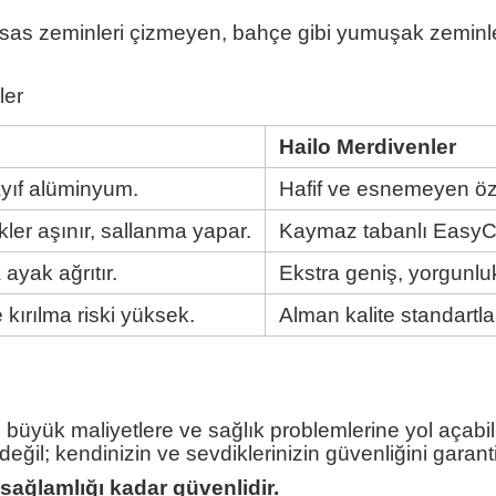
sas zeminleri çizmeyen, bahçe gibi yumuşak zeminlerd
ler
Hailo Merdivenler
zayıf alüminyum.
Hafif ve esnemeyen öz
ler aşınır, sallanma yapar.
Kaymaz tabanlı EasyCli
ayak ağrıtır.
Ekstra geniş, yorgunlu
kırılma riski yüksek.
Alman kalite standartla
üyük maliyetlere ve sağlık problemlerine yol açabilir
eğil; kendinizin ve sevdiklerinizin güvenliğini garanti
sağlamlığı kadar güvenlidir.